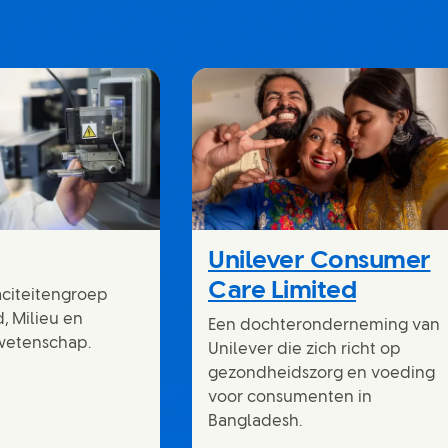
Unilever Consumer
Care Limited
aciteitengroep
d, Milieu en
Een dochteronderneming van
wetenschap.
Unilever die zich richt op
gezondheidszorg en voeding
voor consumenten in
Bangladesh.