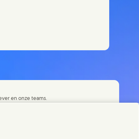
)
ever en onze teams.
en