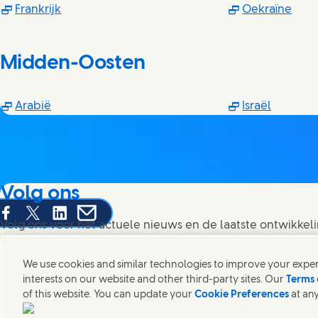
(Opens in new window)
(Ope
Frankrijk
Oekraïne
Midden-Oosten
(Opens in new window)
(Opens 
Arabië
Israël
Volg ons
hare this page on Facebook
Share this page on X
Share this page on Linked In
Share this page on E-mail
Volg ons voor het actuele nieuws en de laatste ontwikkeli
Benelux.
We use cookies and similar technologies to improve your experi
interests on our website and other third-party sites. Our
Terms 
of this website. You can update your
Cookie Preferences
at any
Contact
Wat zit er in onze producten?
Gebruiksvoorwaarden websit
Connect with us on LinkedIn
Connect with us on YouTube
Connect with us on Instagram
Connect with us on TikTok