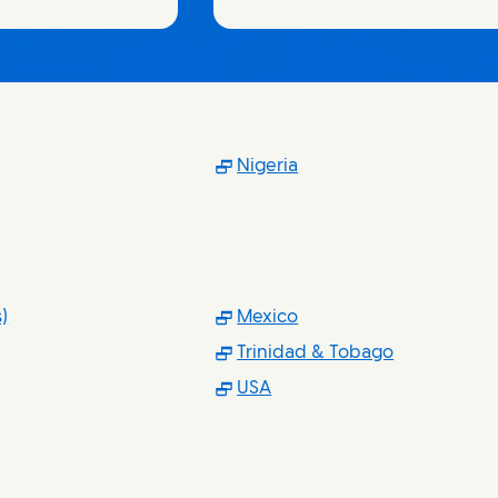
ns in new window)
(Opens in new window
Nigeria
(Opens in new window)
(Opens in new window
)
Mexico
ns in new window)
(Opens in 
Trinidad & Tobago
ens in new window)
(Opens in new window)
USA