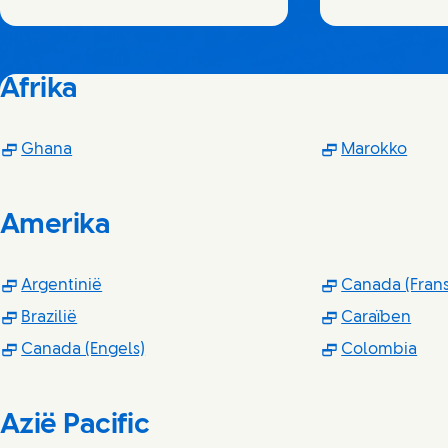
Afrika
(Opens in new window)
(Ope
Ghana
Marokko
Amerika
(Opens in new window)
Argentinië
Canada (Frans
(Opens in new window)
(Ope
Brazilië
Caraïben
(Opens in new window)
(Op
Canada (Engels)
Colombia
Azië Pacific