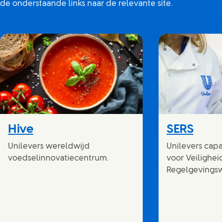
de onderstaande links naar de relevante site.
Hive
SERS
Unilevers wereldwijd
Unilevers cap
voedselinnovatiecentrum.
voor Veilighei
Regelgevings