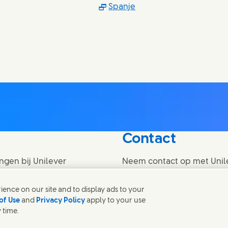
ns in new window)
(Opens in new window
Spanje
in new window)
Contact
ngen bij Unilever
Neem contact op met Unil
ence on our site and to display ads to your
Contact ons
of Use
and
Privacy Policy
apply to your use
 time.
e
Cookieverklaring
Privacyverklaring
Sitemap
Algemene voorwaard