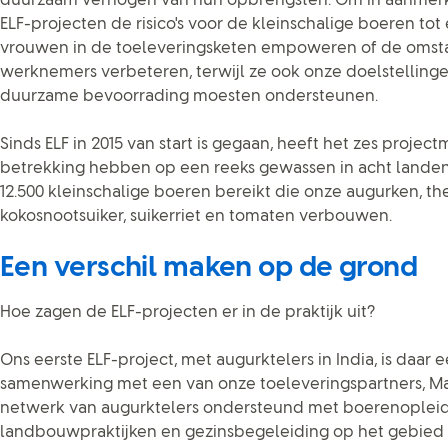
duurzaam verhogen van hun opbrengsten. Om in aanmerk
ELF-projecten de risico's voor de kleinschalige boeren t
vrouwen in de toeleveringsketen empoweren of de omst
werknemers verbeteren, terwijl ze ook onze doelstelling
duurzame bevoorrading moesten ondersteunen.
Sinds ELF in 2015 van start is gegaan, heeft het zes projec
betrekking hebben op een reeks gewassen in acht landen
12.500 kleinschalige boeren bereikt die onze augurken, thee
kokosnootsuiker, suikerriet en tomaten verbouwen.
Een verschil maken op de grond
Hoe zagen de ELF-projecten er in de praktijk uit?
Ons eerste ELF-project, met augurktelers in India, is daar
samenwerking met een van onze toeleveringspartners, M
netwerk van augurktelers ondersteund met boerenopleidi
landbouwpraktijken en gezinsbegeleiding op het gebied 