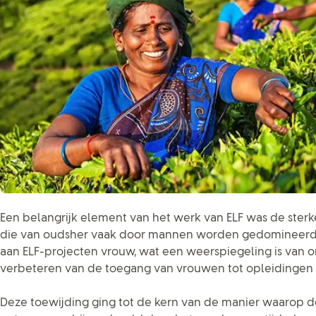
Een belangrijk element van het werk van ELF was de sterk
die van oudsher vaak door mannen worden gedomineerd,
aan ELF-projecten vrouw, wat een weerspiegeling is van o
verbeteren van de toegang van vrouwen tot opleidingen
Deze toewijding ging tot de kern van de manier waarop 