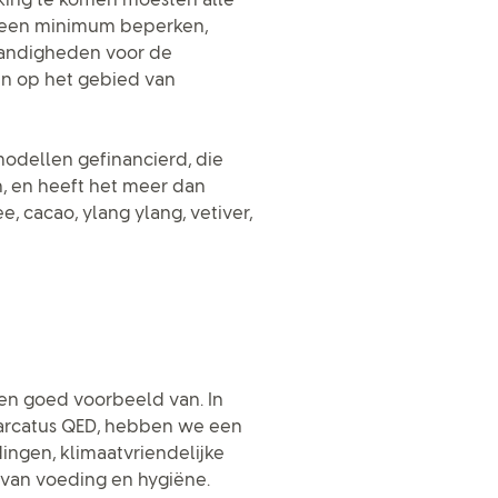
ing te komen moesten alle
ot een minimum beperken,
andigheden voor de
en op het gebied van
tmodellen gefinancierd, die
, en heeft het meer dan
, cacao, ylang ylang, vetiver,
 een goed voorbeeld van. In
arcatus QED, hebben we een
ngen, klimaatvriendelijke
van voeding en hygiëne.