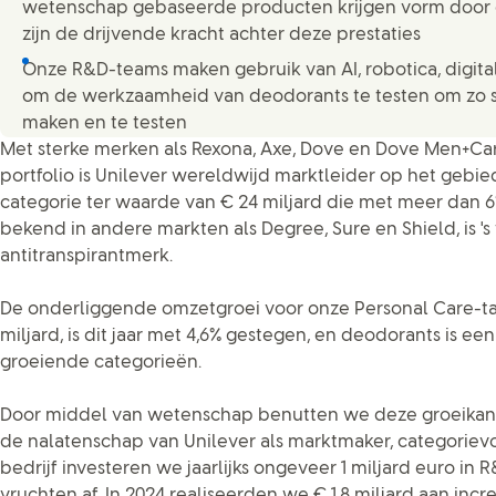
wetenschap gebaseerde producten krijgen vorm door
zijn de drijvende kracht achter deze prestaties
Onze R&D-teams maken gebruik van AI, robotica, digital
om de werkzaamheid van deodorants te testen om zo 
maken en te testen
Met sterke merken als Rexona, Axe, Dove en Dove Men+Car
portfolio is Unilever wereldwijd marktleider op het gebi
categorie ter waarde van € 24 miljard die met meer dan 6%
bekend in andere markten als Degree, Sure en Shield, is 's
antitranspirantmerk.
De onderliggende omzetgroei voor onze Personal Care-tak
miljard, is dit jaar met 4,6% gestegen, en deodorants is ee
groeiende categorieën.
Door middel van wetenschap benutten we deze groeika
de nalatenschap van Unilever als marktmaker, categorievo
bedrijf investeren we jaarlijks ongeveer 1 miljard euro in R
vruchten af. In 2024 realiseerden we € 1,8 miljard aan in