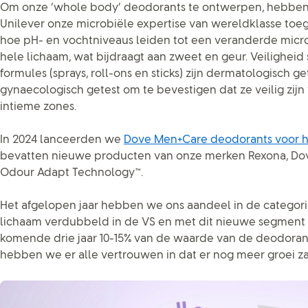
Om onze ‘whole body’ deodorants te ontwerpen, hebbe
Unilever onze microbiële expertise van wereldklasse to
hoe pH- en vochtniveaus leiden tot een veranderde micro
hele lichaam, wat bijdraagt aan zweet en geur. Veiligheid
formules (sprays, roll-ons en sticks) zijn dermatologisch g
gynaecologisch getest om te bevestigen dat ze veilig zijn
intieme zones.
In 2024 lanceerden we
Dove Men+Care deodorants voor h
bevatten nieuwe producten van onze merken Rexona, Do
Odour Adapt Technology™.
Het afgelopen jaar hebben we ons aandeel in de categori
lichaam verdubbeld in de VS en met dit nieuwe segment 
komende drie jaar 10-15% van de waarde van de deodorant
hebben we er alle vertrouwen in dat er nog meer groei z