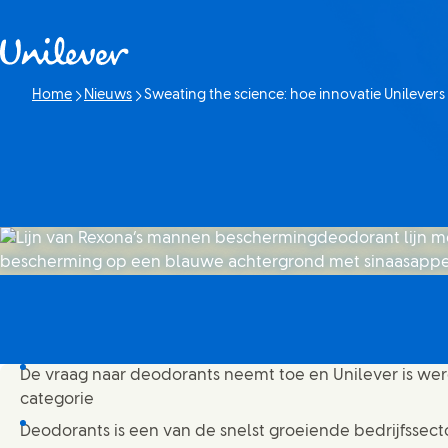
Doorgaan naar Inhoud
Home
Nieuws
Sweating the science: hoe innovatie Unilever
Huidige pagina:
De vraag naar deodorants neemt toe en Unilever is wer
categorie
Deodorants is een van de snelst groeiende bedrijfssect