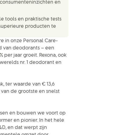
 consumenteninzichten en
e tools en praktische tests
superieure producten te
e in onze Personal Care-
ed van deodorants – een
 per jaar groeit. Rexona, ook
 werelds nr. 1 deodorant en
, ter waarde van € 13,6
n van de grootste en snelst
nsen en bouwen we voort op
rmer en pionier. In het hele
&D, en dat werpt zijn
crementele omzet door