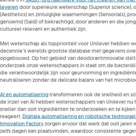
eerste S in
SASSY, ons raamwerk voor het creëren van merke
leveren
door superieure wetenschap (Superior science), 
(Aesthetics) en zintuiglijke waarnemingen (Sensorials), p
genoemd (Said) of bekrachtigd, door anderen en die jong 
cultureel relevant en authentiek zijn.
Met wetenschap als topprioriteit voor Unilever hebben 
decennia 's werelds grootste database met gegevens ov
opgebouwd. Op het gebied van deodorantinnovatie stelt
onderzoek onze wetenschappers in staat om de bacteriël
die verantwoordelijk zijn voor geurvorming en ingrediën
neutraliseren zonder de delicate balans van het microbio
AI en automatisering
transformeren ook de snelheid en sc
de inzet van AI hebben wetenschappers van Unilever n
sneller dan ooit ingrediënten te onderzoeken en te kijke
reageert.
Digitale automatisering en robotische testmogel
Innovation Factory
zorgen ervoor dat werk dat ooit jaren 
zelfs dagen kan plaatsvinden, waardoor consistente ge