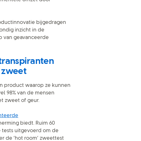
oductinnovatie bijgedragen
ndig inzicht in de
p van geavanceerde
transpiranten
 zweet
een product waarop ze kunnen
wel 98% van de mensen
 zweet of geur.
nteerde
herming biedt. Ruim 60
 tests uitgevoerd om de
r de ‘hot room’ zweettest