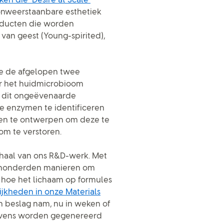
n die ‘Desire at Scale’
onweerstaanbare esthetiek
roducten die worden
van geest (Young-spirited),
we de afgelopen twee
er het huidmicrobioom
 dit ongeëvenaarde
e enzymen te identificeren
ten te ontwerpen om deze te
om te verstoren.
haal van ons R&D-werk. Met
u honderden manieren om
n hoe het lichaam op formules
ijkheden in onze Materials
in beslag nam, nu in weken of
gevens worden gegenereerd