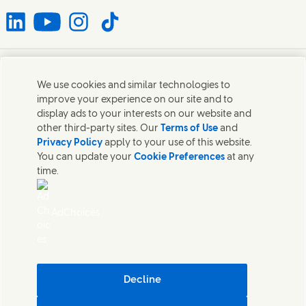
Connect with us on LinkedIn
Connect with us on YouTube
Connect with us on Instagram
Connect with us on TikTok
Contact
We use cookies and similar technologies to
improve your experience on our site and to
Neem contact op met Unilever en onze teams.
display ads to your interests on our website and
other third-party sites. Our
Terms of Use
and
Privacy Policy
apply to your use of this website.
Contact ons
You can update your
Cookie Preferences
at any
time.
Contact
Wat zit er in onze producten?
Gebruiksvoorwaarden website
AdChoices
Cookieverklaring
Privacyverklaring
Sitemap
Algemene voorwaarden
Toegankelijkheid
Decline
Digitale Duurzaamheid