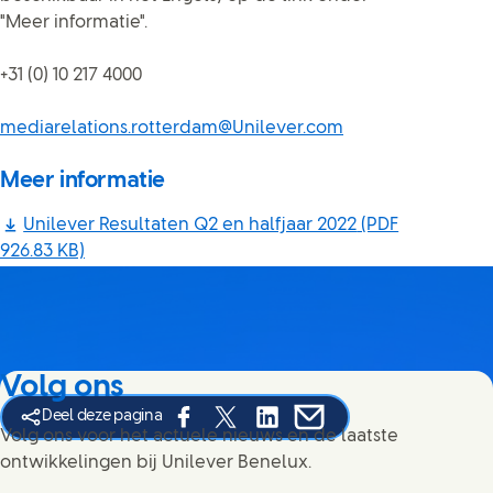
"Meer informatie".
+31 (0) 10 217 4000
mediarelations.rotterdam@Unilever.com
Meer informatie
Unilever Resultaten Q2 en halfjaar 2022
(PDF
926.83 KB)
Volg ons
Deel deze pagina
Share this page on Facebook
Share this page on X
Share this page on Linked In
Share this page on E-mai
Volg ons voor het actuele nieuws en de laatste
ontwikkelingen bij Unilever Benelux.