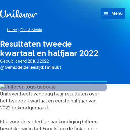
Doorgaan naar Inhoud
Menu
Home
Pers & Media
Resultaten tweede
kwartaal en halfjaar 2022
Gepubliceerd:
26 juli 2022
Gemiddelde leestijd:
1 minuut
Unilever heeft vandaag haar resultaten over
het tweede kwartaal en eerste halfjaar van
2022 bekendgemaakt.
Klik voor de volledige aankondiging (alleen
beschikbaar in het Engels) op de link onder