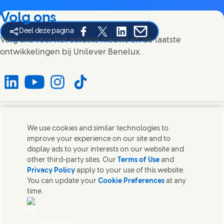
Volg ons
Deel deze pagina
Share this page on Facebook
Share this page on X
Share this page on Linked In
Share this page on E-mai
Volg ons voor het actuele nieuws en de laatste
ontwikkelingen bij Unilever Benelux.
Connect with us on LinkedIn
Connect with us on YouTube
Connect with us on Instagram
Connect with us on TikTok
Contact
We use cookies and similar technologies to
improve your experience on our site and to
Neem contact op met Unilever en onze teams.
display ads to your interests on our website and
other third-party sites. Our
Terms of Use
and
Privacy Policy
apply to your use of this website.
Contact ons
You can update your
Cookie Preferences
at any
time.
Contact
Wat zit er in onze producten?
Gebruiksvoorwaarden website
AdChoices