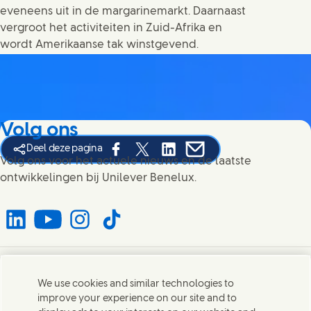
eveneens uit in de margarinemarkt. Daarnaast
vergroot het activiteiten in Zuid-Afrika en
wordt Amerikaanse tak winstgevend.
Volg ons
Deel deze pagina
Share this page on Facebook
Share this page on X
Share this page on Linked In
Share this page on E-mai
Volg ons voor het actuele nieuws en de laatste
ontwikkelingen bij Unilever Benelux.
Connect with us on LinkedIn
Connect with us on YouTube
Connect with us on Instagram
Connect with us on TikTok
Contact
We use cookies and similar technologies to
improve your experience on our site and to
Neem contact op met Unilever en onze teams.