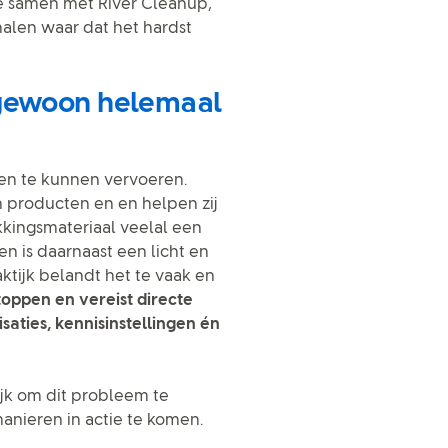
we samen met River Cleanup,
 halen waar dat het hardst
 gewoon helemaal
en te kunnen vervoeren.
producten en en helpen zij
akkingsmateriaal veelal een
n is daarnaast een licht en
aktijk belandt het te vaak en
stoppen en vereist directe
aties, kennisinstellingen én
jk om dit probleem te
nieren in actie te komen.