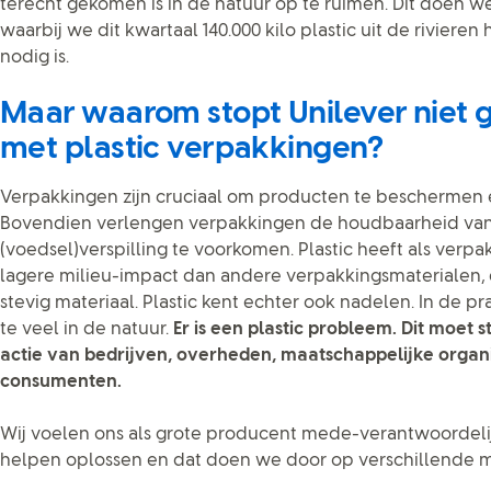
terecht gekomen is in de natuur op te ruimen. Dit doen 
waarbij we dit kwartaal 140.000 kilo plastic uit de rivieren
nodig is.
Maar waarom stopt Unilever niet
met plastic verpakkingen?
Verpakkingen zijn cruciaal om producten te beschermen 
Bovendien verlengen verpakkingen de houdbaarheid van 
(voedsel)verspilling te voorkomen. Plastic heeft als verp
lagere milieu-impact dan andere verpakkingsmaterialen, e
stevig materiaal. Plastic kent echter ook nadelen. In de pr
te veel in de natuur.
Er is een plastic probleem. Dit moet 
actie van bedrijven, overheden, maatschappelijke organis
consumenten.
Wij voelen ons als grote producent mede-verantwoordeli
helpen oplossen en dat doen we door op verschillende ma