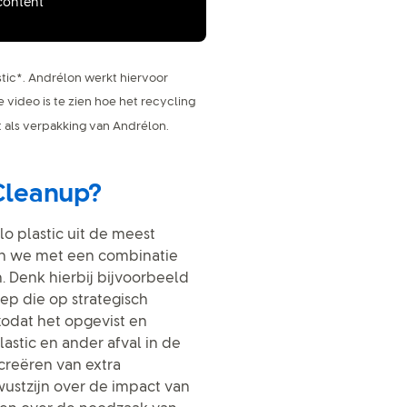
 content
tic*. Andrélon werkt hiervoor
 video is te zien hoe het recycling
t als verpakking van Andrélon.
 Cleanup?
o plastic uit de meest
doen we met een combinatie
 Denk hierbij bijvoorbeeld
iep die op strategisch
zodat het opgevist en
stic en ander afval in de
 creëren van extra
ustzijn over de impact van