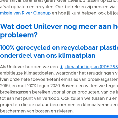
zwerfafval. Daarnaast geeft River Cleanup lessen op sch
afval ophalen en recyclen. Ook betrekken zij mensen via 
missie van River Cleanup
en hoe jij kunt helpen, ook bij jo
Wat doet Unilever nog meer aan he
probleem?
100% gerecycled en recyclebaar plastic
onderdeel van ons klimaatplan
Als Unilever hebben we een
klimaatactieplan
(PDF 7.98
ambitieuze klimaatdoelen, waaronder het terugdringen va
(van onze hele toevoerketen) emissies van broeikasgassen 
2015), en met 100% tegen 2030. Bovendien willen we tegen
broeikasgassen bereiken voor al onze producten, van de 
tot aan het punt van verkoop. Ook zullen we tussen nu en 
projecten die de natuur beschermen en klimaatveranderi
beschermen van bossen en rivieren.