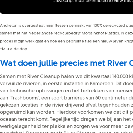
JavaScript must be enabled to view this
Andrélon is overgestapt naar flessen gemaakt van 100% gerecycled plas
samen met het Nederlandse recyclebedrijf Morssinkhof Plastics. In deze
proces in zijn werk gaat en hoe een gebruikte fles een nieuw leven krijg
*M.u.v. de dop.
Wat doen jullie precies met River
Samen met River Cleanup halen we dit kwartaal 140.000 kil
vervuilde rivieren, in eerste instantie in Kameroen. Dit 
van technische oplossingen en het betrekken van mensen.
aan ‘Trashbooms’, een soort barrières van 60 centimeter d
gekozen locaties in de rivier drijvend afval tegenhouden 
opgeruimd kan worden. Hierdoor voorkomen we dat dit pla
oceaan terecht komt. Tegelijkertijd dragen we bij aan het
werkgelegenheid ter plekke en zorgen we voor meer bew