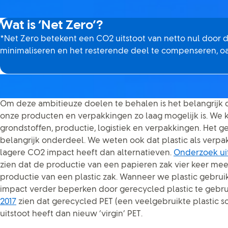
Wat is ‘Net Zero’?
*Net Zero betekent een CO2 uitstoot van netto nul door de 
minimaliseren en het resterende deel te compenseren, oa
Om deze ambitieuze doelen te behalen is het belangrijk 
onze producten en verpakkingen zo laag mogelijk is. We k
grondstoffen, productie, logistiek en verpakkingen. Het ge
belangrijk onderdeel. We weten ook dat plastic als verpa
lagere CO2 impact heeft dan alternatieven.
Onderzoek uit
zien dat de productie van een papieren zak vier keer mee
productie van een plastic zak. Wanneer we plastic gebru
impact verder beperken door gerecycled plastic te gebr
2017
zien dat gerecycled PET (een veelgebruikte plastic s
uitstoot heeft dan nieuw ‘virgin’ PET.