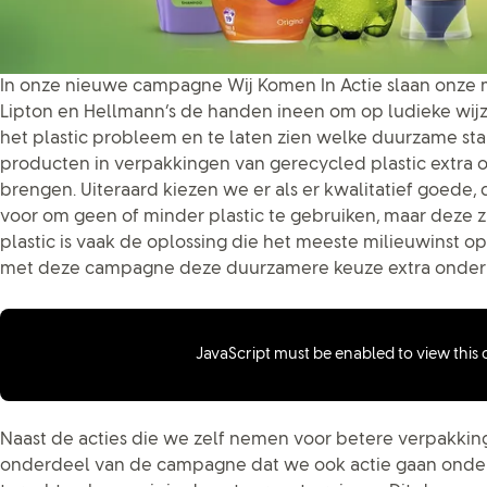
In onze nieuwe campagne Wij Komen In Actie slaan onze 
Lipton en Hellmann’s de handen ineen om op ludieke wij
het plastic probleem en te laten zien welke duurzame s
producten in verpakkingen van gerecycled plastic extra 
brengen. Uiteraard kiezen we er als er kwalitatief goede,
voor om geen of minder plastic te gebruiken, maar deze zij
plastic is vaak de oplossing die het meeste milieuwinst o
met deze campagne deze duurzamere keuze extra onder
JavaScript must be enabled to view this
Naast de acties die we zelf nemen voor betere verpakking
onderdeel van de campagne dat we ook actie gaan onde