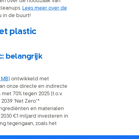
olen over de noodzaak van
cleanups.
Lees meer over de
u in de buurt!
t plastic
: belangrijk
 MB)
ontwikkeld met
n onze directe en indirecte
met 70% tegen 2025 (t.o.v.
 2039 ‘Net Zero’*
ingrediënten en materialen
2030 €1 miljard investeren in
ng tegengaan, zoals het