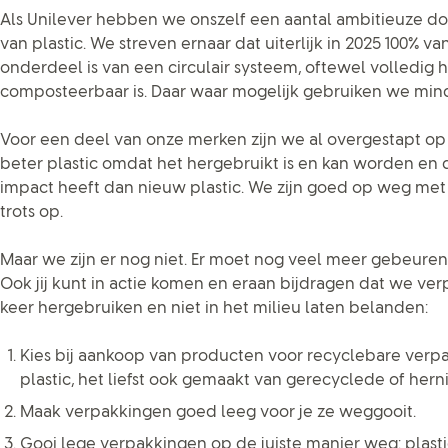
Als Unilever hebben we onszelf een aantal ambitieuze d
van plastic. We streven ernaar dat uiterlijk in 2025 100% v
onderdeel is van een circulair systeem, oftewel volledig 
composteerbaar is. Daar waar mogelijk gebruiken we minder
Voor een deel van onze merken zijn we al overgestapt op g
beter plastic omdat het hergebruikt is en kan worden en
impact heeft dan nieuw plastic. We zijn goed op weg met
trots op.
Maar we zijn er nog niet. Er moet nog veel meer gebeuren
Ook jij kunt in actie komen en eraan bijdragen dat we ve
keer hergebruiken en niet in het milieu laten belanden:
Kies bij aankoop van producten voor recyclebare ver
plastic, het liefst ook gemaakt van gerecyclede of her
Maak verpakkingen goed leeg voor je ze weggooit.
Gooi lege verpakkingen op de juiste manier weg: plastic 