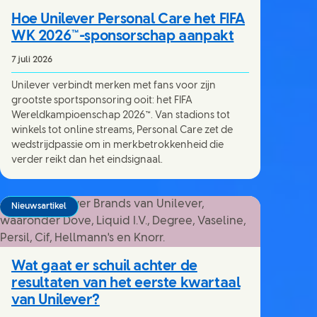
Hoe Unilever Personal Care het FIFA
WK 2026™-sponsorschap aanpakt
7 juli 2026
Unilever verbindt merken met fans voor zijn
grootste sportsponsoring ooit: het FIFA
Wereldkampioenschap 2026™. Van stadions tot
winkels tot online streams, Personal Care zet de
wedstrijdpassie om in merkbetrokkenheid die
verder reikt dan het eindsignaal.
Nieuwsartikel
Wat gaat er schuil achter de
resultaten van het eerste kwartaal
van Unilever?