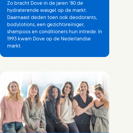
Zo bracht Dove in de jaren ‘80 de
hydraterende wasgel op de markt.
Daarnaast deden toen ook deodorants,
bodylotions, een gezichtsreiniger,
shampoos en conditioners hun intrede. In
1993 kwam Dove op de Nederlandse
markt.