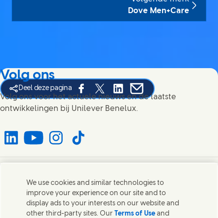
Dove Men+Care
Volg ons
Deel deze pagina
Share this page on Facebook
Share this page on X
Share this page on Linked In
Share this page on E-mai
Volg ons voor het actuele nieuws en de laatste
ontwikkelingen bij Unilever Benelux.
Connect with us on LinkedIn
Connect with us on YouTube
Connect with us on Instagram
Connect with us on TikTok
Contact
We use cookies and similar technologies to
improve your experience on our site and to
Neem contact op met Unilever en onze teams.
display ads to your interests on our website and
other third-party sites. Our
Terms of Use
and