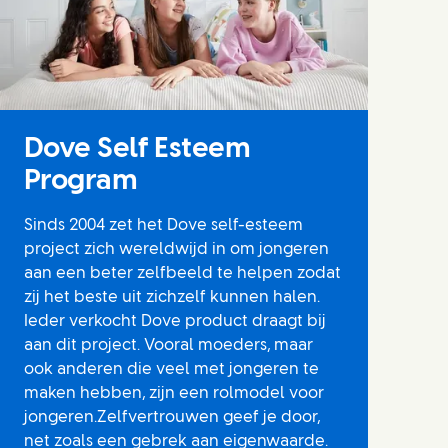
Dove Self Esteem
Program
Sinds 2004 zet het Dove self-esteem
project zich wereldwijd in om jongeren
aan een beter zelfbeeld te helpen zodat
zij het beste uit zichzelf kunnen halen.
Ieder verkocht Dove product draagt bij
aan dit project. Vooral moeders, maar
ook anderen die veel met jongeren te
maken hebben, zijn een rolmodel voor
jongeren.Zelfvertrouwen geef je door,
net zoals een gebrek aan eigenwaarde.