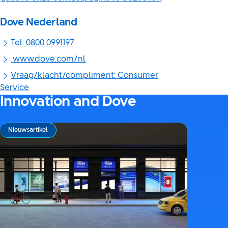
Dove Nederland
Tel: 0800 0991197
www.dove.com/nl
Vraag/klacht/compliment: Consumer
Service
Innovation and Dove
Nieuwsartikel