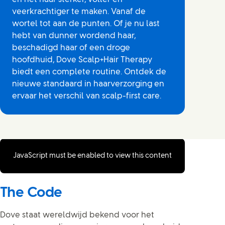
veerkrachtiger te maken. Vanaf de
wortel tot aan de punten. Of je nu last
hebt van dunner wordend haar,
beschadigd haar of een droge
hoofdhuid, Dove Scalp+Hair Therapy
biedt een complete routine. Ontdek de
nieuwe standaard in haarverzorging en
ervaar het verschil van scalp-first care.
JavaScript must be enabled to view this content
The Code
Dove staat wereldwijd bekend voor het