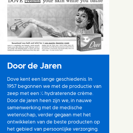
Door de Jaren
Dove kent een lange geschiedenis. In
1957 begonnen we met de productie van
zeep met een ¼ hydraterende crème.
Door de jaren heen zijn we, in nauwe
samenwerking met de medische
wetenschap, verder gegaan met het
ontwikkelen van de beste producten op
het gebied van persoonlijke verzorging.