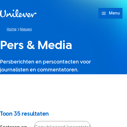
Doorgaan naar Inhoud
Menu
Home
Nieuws
Pers & Media
Persberichten en perscontacten voor
journalisten en commentatoren.
Het lijkt erop dat JavaScript is
uitgeschakeld in je browser.
Als je het weer inschakelt, kun
je de zoekfunctie opnieuw
gebruiken.
Toon
35
resultaten