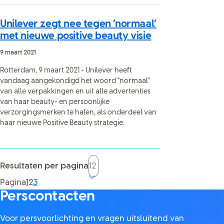
Unilever zegt nee tegen ‘normaal’
met nieuwe positive beauty visie
9 maart 2021
Rotterdam, 9 maart 2021 - Unilever heeft
vandaag aangekondigd het woord "normaal"
van alle verpakkingen en uit alle advertenties
van haar beauty- en persoonlijke
verzorgingsmerken te halen, als onderdeel van
haar nieuwe Positive Beauty strategie.
Resultaten per pagina
Current page, page
Pagina
1
2
3
Perscontacten
Voor persvoorlichting en vragen uitsluitend van