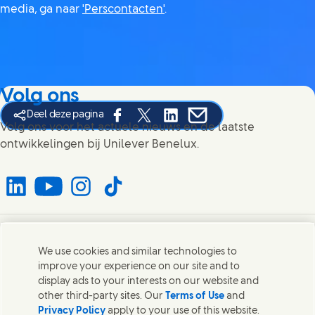
media, ga naar
'Perscontacten'
.
Volg ons
Deel deze pagina
Share this page on Facebook
Share this page on X
Share this page on Linked In
Share this page on E-mai
Volg ons voor het actuele nieuws en de laatste
ontwikkelingen bij Unilever Benelux.
Connect with us on LinkedIn
Connect with us on YouTube
Connect with us on Instagram
Connect with us on TikTok
Contact
We use cookies and similar technologies to
improve your experience on our site and to
Neem contact op met Unilever en onze teams.
display ads to your interests on our website and
other third-party sites. Our
Terms of Use
and
Privacy Policy
apply to your use of this website.